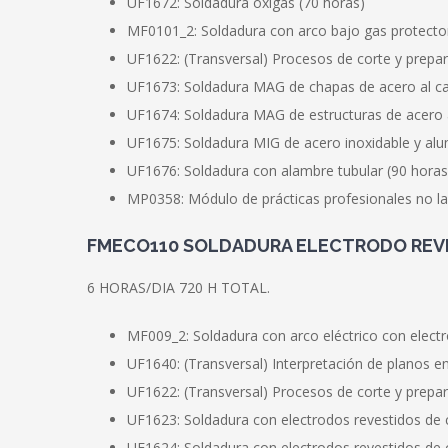
UF1672: Soldadura oxigás (70 horas)
MF0101_2: Soldadura con arco bajo gas protecto
UF1622: (Transversal) Procesos de corte y prepa
UF1673: Soldadura MAG de chapas de acero al ca
UF1674: Soldadura MAG de estructuras de acero 
UF1675: Soldadura MIG de acero inoxidable y alu
UF1676: Soldadura con alambre tubular (90 horas
MP0358: Módulo de prácticas profesionales no l
FMECO110 SOLDADURA ELECTRODO REVE
6 HORAS/DIA 720 H TOTAL.
MF009_2: Soldadura con arco eléctrico con electr
UF1640: (Transversal) Interpretación de planos en
UF1622: (Transversal) Procesos de corte y prepar
UF1623: Soldadura con electrodos revestidos de c
UF1624: Soldadura con electrodos revestidos de c