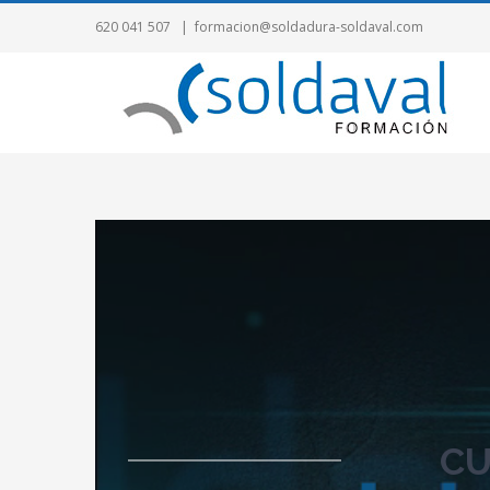
620 041 507
|
formacion@soldadura-soldaval.com
CU