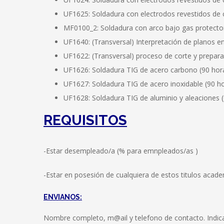
UF1625: Soldadura con electrodos revestidos de c
MF0100_2: Soldadura con arco bajo gas protector
UF1640: (Transversal) Interpretación de planos e
UF1622: (Transversal) proceso de corte y prepara
UF1626: Soldadura TIG de acero carbono (90 hor
UF1627: Soldadura TIG de acero inoxidable (90 h
UF1628: Soldadura TIG de aluminio y aleaciones 
REQUISITOS
-Estar desempleado/a (% para emnpleados/as )
-Estar en posesión de cualquiera de estos titulos acad
ENVIANOS
:
Nombre completo, m@ail y telefono de contacto. Indi