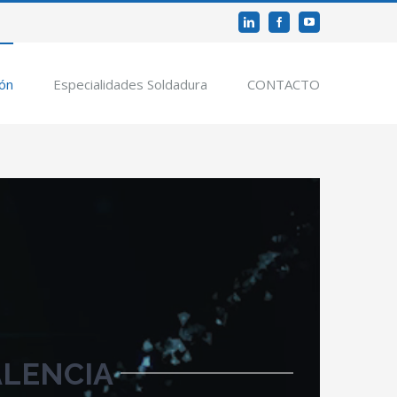
Linkedin
Facebook
Youtube
ión
Especialidades Soldadura
CONTACTO
ALENCIA